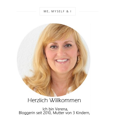
ME, MYSELF & I