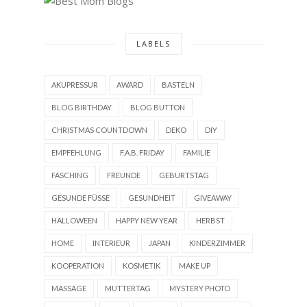
LABELS
AKUPRESSUR
AWARD
BASTELN
BLOG BIRTHDAY
BLOG BUTTON
CHRISTMAS COUNTDOWN
DEKO
DIY
EMPFEHLUNG
F.A.B. FRIDAY
FAMILIE
FASCHING
FREUNDE
GEBURTSTAG
GESUNDE FÜSSE
GESUNDHEIT
GIVEAWAY
HALLOWEEN
HAPPY NEW YEAR
HERBST
HOME
INTERIEUR
JAPAN
KINDERZIMMER
KOOPERATION
KOSMETIK
MAKE UP
MASSAGE
MUTTERTAG
MYSTERY PHOTO