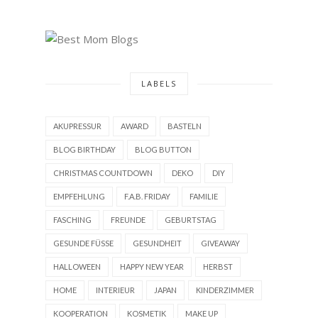
LABELS
AKUPRESSUR
AWARD
BASTELN
BLOG BIRTHDAY
BLOG BUTTON
CHRISTMAS COUNTDOWN
DEKO
DIY
EMPFEHLUNG
F.A.B. FRIDAY
FAMILIE
FASCHING
FREUNDE
GEBURTSTAG
GESUNDE FÜSSE
GESUNDHEIT
GIVEAWAY
HALLOWEEN
HAPPY NEW YEAR
HERBST
HOME
INTERIEUR
JAPAN
KINDERZIMMER
KOOPERATION
KOSMETIK
MAKE UP