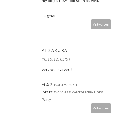
my blog's new look soon as well.
Dagmar
Antworten
AI SAKURA
10.10.12, 05:01
very well carved!!
Ai @
Sakura Haruka
Join in:
Wordless Wednesday Linky
Party
Antworten