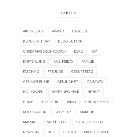
LABELS
AKUPRESSUR
AWARD
BASTELN
BLOG BIRTHDAY
BLOG BUTTON
CHRISTMAS COUNTDOWN
DEKO
DIY
EMPFEHLUNG
F.A.B. FRIDAY
FAMILIE
FASCHING
FREUNDE
GEBURTSTAG
GESUNDE FÜSSE
GESUNDHEIT
GIVEAWAY
HALLOWEEN
HAPPY NEW YEAR
HERBST
HOME
INTERIEUR
JAPAN
KINDERZIMMER
KOOPERATION
KOSMETIK
MAKE UP
MASSAGE
MUTTERTAG
MYSTERY PHOTO
NEW YEAR
NU3
OSTERN
PROJECT SMILE