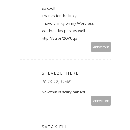
so cool!
Thanks for the linky,
I have a linky on my Wordless
Wednesday post as well...
http://su.pr/2OYUqp
Antworten
STEVEBETHERE
10.10.12, 11:46
Now that is scary heheh!
Antworten
SATAKIELI