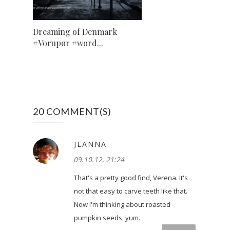
Dreaming of Denmark
#Vorupør #word...
20 COMMENT(S)
JEANNA
09.10.12, 21:24
That's a pretty good find, Verena. It's
not that easy to carve teeth like that.
Now I'm thinking about roasted
pumpkin seeds, yum.