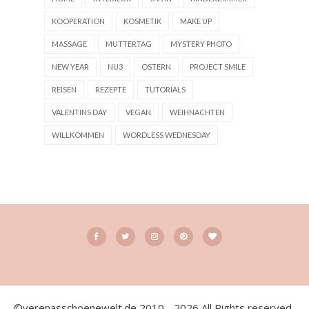
KOOPERATION
KOSMETIK
MAKE UP
MASSAGE
MUTTERTAG
MYSTERY PHOTO
NEW YEAR
NU3
OSTERN
PROJECT SMILE
REISEN
REZEPTE
TUTORIALS
VALENTINS DAY
VEGAN
WEIHNACHTEN
WILLKOMMEN
WORDLESS WEDNESDAY
©verenasschoenewelt.de 2010 - 2026 All Rights reserved