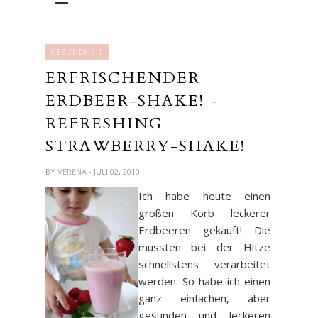
GESUNDHEIT
ERFRISCHENDER
ERDBEER-SHAKE! -
REFRESHING
STRAWBERRY-SHAKE!
BY
VERENA
- JULI 02, 2010
Ich habe heute einen
großen Korb leckerer
Erdbeeren gekauft! Die
mussten bei der Hitze
schnellstens verarbeitet
werden. So habe ich einen
ganz einfachen, aber
gesunden und leckeren