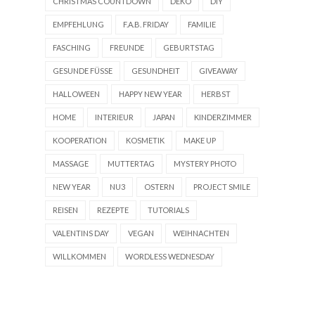
CHRISTMAS COUNTDOWN
DEKO
DIY
EMPFEHLUNG
F.A.B. FRIDAY
FAMILIE
FASCHING
FREUNDE
GEBURTSTAG
GESUNDE FÜSSE
GESUNDHEIT
GIVEAWAY
HALLOWEEN
HAPPY NEW YEAR
HERBST
HOME
INTERIEUR
JAPAN
KINDERZIMMER
KOOPERATION
KOSMETIK
MAKE UP
MASSAGE
MUTTERTAG
MYSTERY PHOTO
NEW YEAR
NU3
OSTERN
PROJECT SMILE
REISEN
REZEPTE
TUTORIALS
VALENTINS DAY
VEGAN
WEIHNACHTEN
WILLKOMMEN
WORDLESS WEDNESDAY