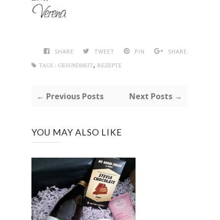
SHARE
TWEET
PIN
SHARE
,
TAGS :
GESUNDHEIT
REZEPTE
← Previous Posts
Next Posts →
YOU MAY ALSO LIKE