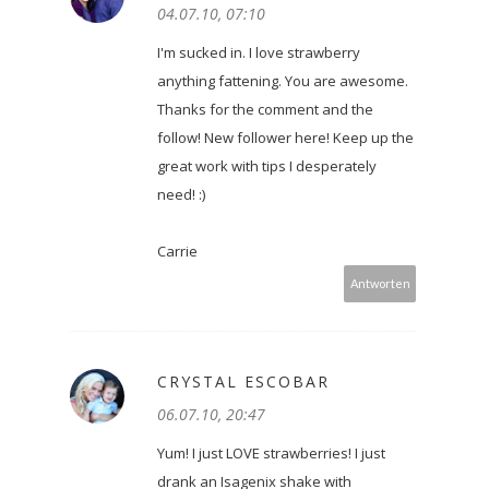
04.07.10, 07:10
I'm sucked in. I love strawberry
anything fattening. You are awesome.
Thanks for the comment and the
follow! New follower here! Keep up the
great work with tips I desperately
need! :)
Carrie
Antworten
CRYSTAL ESCOBAR
06.07.10, 20:47
Yum! I just LOVE strawberries! I just
drank an Isagenix shake with