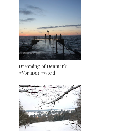
Dreaming of Denmark
#Vorupør #word...