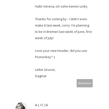
Hallo Verena, ich sehe keinen Linky.
Thanks for coming by - I didn't even
make it last week, sorry. I'm planning
to be in Bremen last week of June, first
week of July!
Love your new header, did you use
Picmonkey? :)
Liebe Grusse,
Dagmar
Antworten
ALICIA