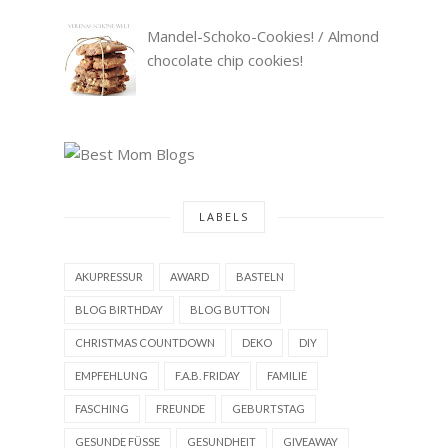
Mandel-Schoko-Cookies! / Almond
chocolate chip cookies!
LABELS
AKUPRESSUR
AWARD
BASTELN
BLOG BIRTHDAY
BLOG BUTTON
CHRISTMAS COUNTDOWN
DEKO
DIY
EMPFEHLUNG
F.A.B. FRIDAY
FAMILIE
FASCHING
FREUNDE
GEBURTSTAG
GESUNDE FÜSSE
GESUNDHEIT
GIVEAWAY