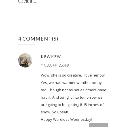
Cream "...
4 COMMENT(S)
KEWKEW
11.03.14, 23:49
Wow, she is so creative. I love her owl.
Yes, we had warmer weather today
too. Though not as hot as others have
had it. And tonight into tomorrow we
are going to be getting 8-15 inches of
snow. So upset!
Happy Wordless Wednesday!