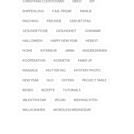
CHRISTMAS COUNTDOWN
DEKO
DIY
EMPFEHLUNG
F.A.B. FRIDAY
FAMILIE
FASCHING
FREUNDE
GEBURTSTAG
GESUNDE FÜSSE
GESUNDHEIT
GIVEAWAY
HALLOWEEN
HAPPY NEW YEAR
HERBST
HOME
INTERIEUR
JAPAN
KINDERZIMMER
KOOPERATION
KOSMETIK
MAKE UP
MASSAGE
MUTTERTAG
MYSTERY PHOTO
NEW YEAR
NU3
OSTERN
PROJECT SMILE
REISEN
REZEPTE
TUTORIALS
VALENTINS DAY
VEGAN
WEIHNACHTEN
WILLKOMMEN
WORDLESS WEDNESDAY