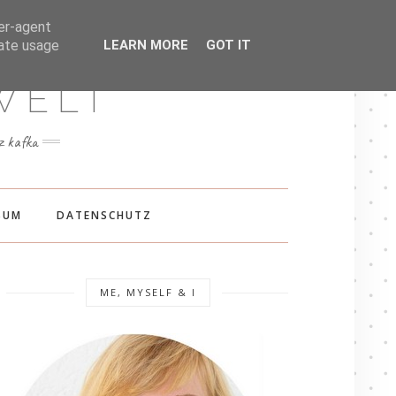
INSTAGRAM
ser-agent
rate usage
LEARN MORE
GOT IT
WELT
nz kafka
SUM
DATENSCHUTZ
ME, MYSELF & I