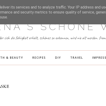
N
TWITTER
FACEBOOK
PINTEREST
liver its services and to analyze traffic. Your IP address and u
rmance and security metrics to ensure quality of service, gene
buse.
ENA´S SCHÖNE 
der sich die fähigkeit erhält, schönes zu erkennen, wird nie alt werden. fra
TH & BEAUTY
RECIPES
DIY
TRAVEL
IMPRES
ASKE