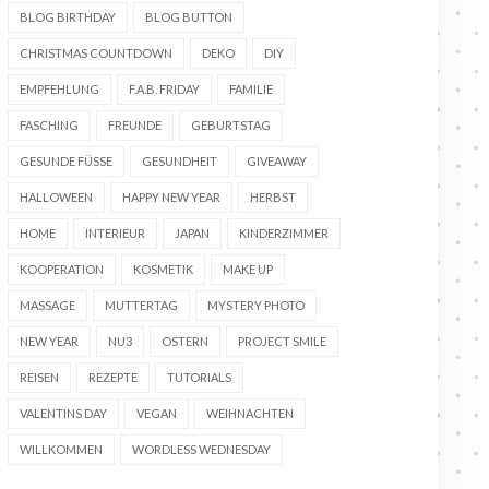
BLOG BIRTHDAY
BLOG BUTTON
CHRISTMAS COUNTDOWN
DEKO
DIY
EMPFEHLUNG
F.A.B. FRIDAY
FAMILIE
FASCHING
FREUNDE
GEBURTSTAG
GESUNDE FÜSSE
GESUNDHEIT
GIVEAWAY
HALLOWEEN
HAPPY NEW YEAR
HERBST
HOME
INTERIEUR
JAPAN
KINDERZIMMER
KOOPERATION
KOSMETIK
MAKE UP
MASSAGE
MUTTERTAG
MYSTERY PHOTO
NEW YEAR
NU3
OSTERN
PROJECT SMILE
REISEN
REZEPTE
TUTORIALS
VALENTINS DAY
VEGAN
WEIHNACHTEN
WILLKOMMEN
WORDLESS WEDNESDAY